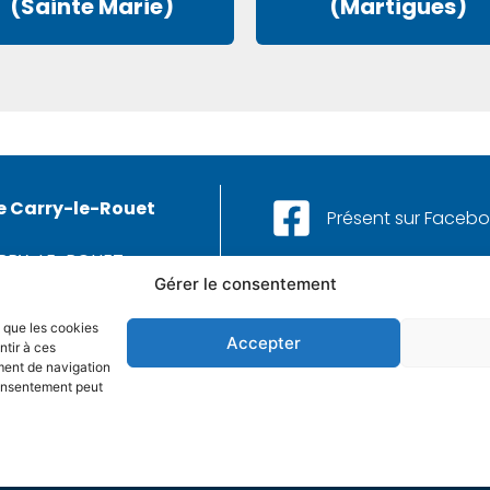
(Sainte Marie)
(Martigues)
e Carry-le-Rouet
Présent sur Faceb
ARRY-LE-ROUET
Aussi sur Instagram
Gérer le consentement
42 13 25 25
s que les cookies
Et sur LinkedIn
 CONTACTER
Accepter
ntir à ces
ment de navigation
 consentement peut
mmunication
MARCHÉS PUBLICS
MENTIONS