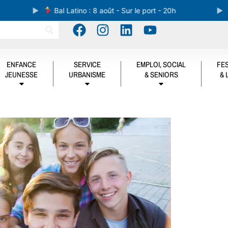
Bal Latino : 8 août - Sur le port - 20h
ENFANCE
SERVICE
EMPLOI, SOCIAL
FES
JEUNESSE
URBANISME
& SENIORS
& 