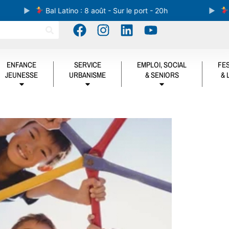
Bal Latino : 8 août - Sur le port - 20h
Bal L
ENFANCE
SERVICE
EMPLOI, SOCIAL
FES
JEUNESSE
URBANISME
& SENIORS
& 