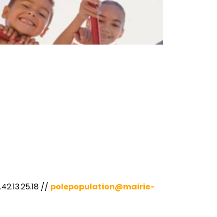
.42.13.25.18 //
polepopulation@mairie-