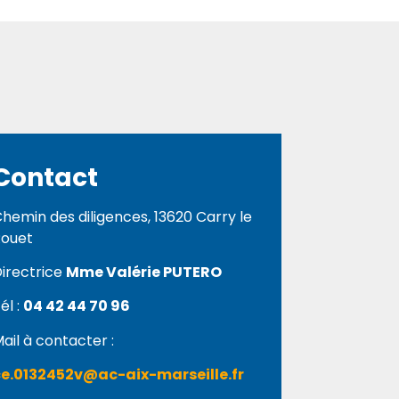
Contact
hemin des diligences, 13620 Carry le
ouet
irectrice
Mme Valérie PUTERO
él :
04 42 44 70 96
ail à contacter :
e.0132452v@ac-aix-marseille.fr