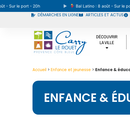
 Sur le port - 20h
Bal Latino : 8 août - Sur le port -
DÉMARCHES EN LIGNE
ARTICLES ET ACTUS
DÉCOUVRIR
LA VILLE
Accueil
>
Enfance et jeunesse
>
Enfance & éduc
ENFANCE & ÉD