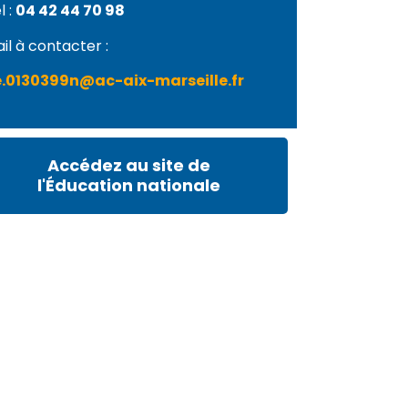
l :
04 42 44 70 98
il à contacter :
e.0130399n@ac-aix-marseille.fr
Accédez au site de
l'Éducation nationale