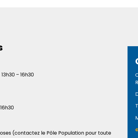
s
// 13h30 – 16h30
C
R
D
T
 16h30
M
c
closes (contactez le Pôle Population pour toute