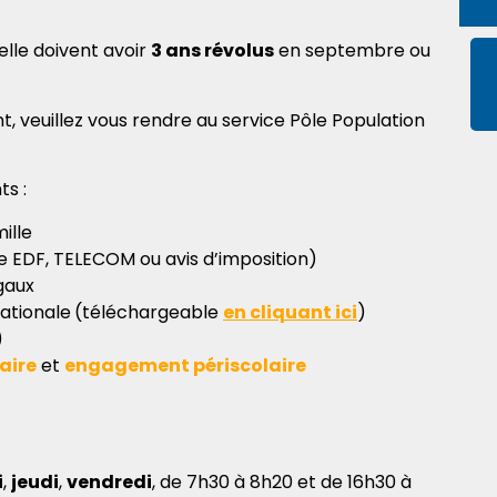
lle doivent avoir
3 ans révolus
en septembre ou
t, veuillez vous rendre au service Pôle Population
s :
ille
re EDF, TELECOM ou avis d’imposition)
gaux
ationale
(téléchargeable
en cliquant ici
)
)
aire
et
engagement périscolaire
i
,
jeudi
,
vendredi
, de 7h30 à 8h20 et de 16h30 à