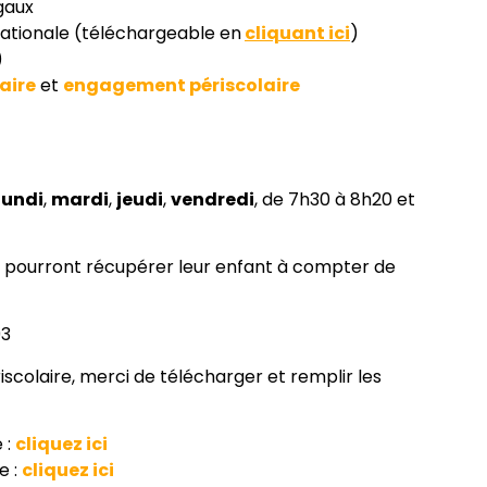
gaux
ationale (téléchargeable en
cliquant ici
)
)
aire
et
engagement périscolaire
lundi
,
mardi
,
jeudi
,
vendredi
, de 7h30 à 8h20 et
ts pourront récupérer leur enfant à compter de
93
iscolaire, merci de télécharger et remplir les
 :
cliquez ici
e :
cliquez ici