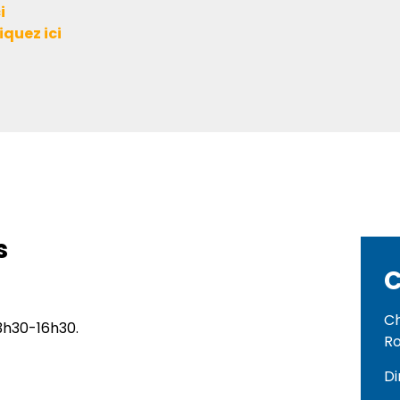
i
iquez ici
s
C
Ch
13h30-16h30.
R
Di