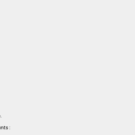
.
nts :