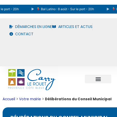
e port - 20h
Bal Latino : 8 août - Sur le port - 20h
Bal
DÉMARCHES EN LIGNE
ARTICLES ET ACTUS
CONTACT
Accueil
>
Votre mairie
>
Délibérations du Conseil Municipal