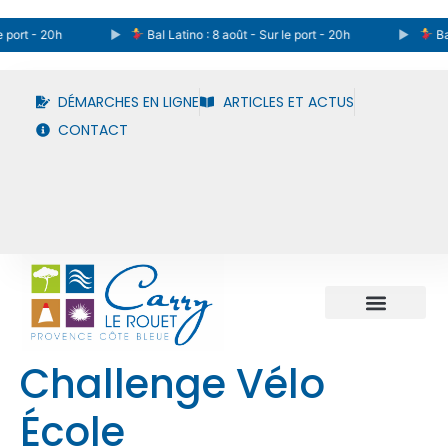
 port - 20h
Bal Latino : 8 août - Sur le port - 20h
Bal 
DÉMARCHES EN LIGNE
ARTICLES ET ACTUS
CONTACT
Challenge Vélo
École