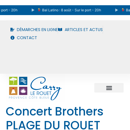
 port - 20h
Bal Latino : 8 août - Sur le port - 20h
Bal 
DÉMARCHES EN LIGNE
ARTICLES ET ACTUS
CONTACT
Concert Brothers
PLAGE DU ROUET