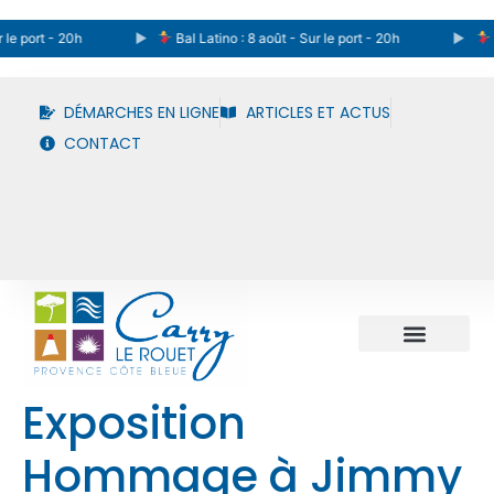
le port - 20h
Bal Latino : 8 août - Sur le port - 20h
B
DÉMARCHES EN LIGNE
ARTICLES ET ACTUS
CONTACT
Exposition
Hommage à Jimmy