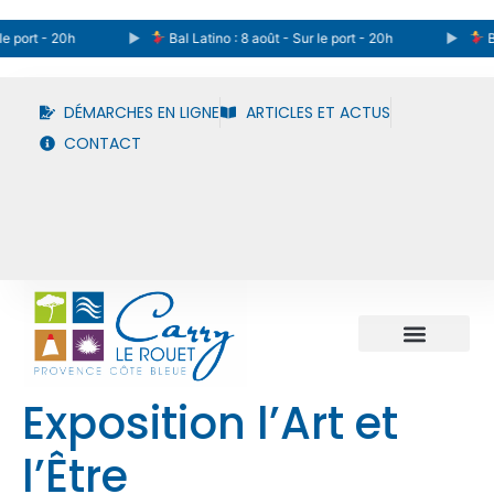
e port - 20h
Bal Latino : 8 août - Sur le port - 20h
Ba
DÉMARCHES EN LIGNE
ARTICLES ET ACTUS
CONTACT
Exposition l’Art et
l’Être