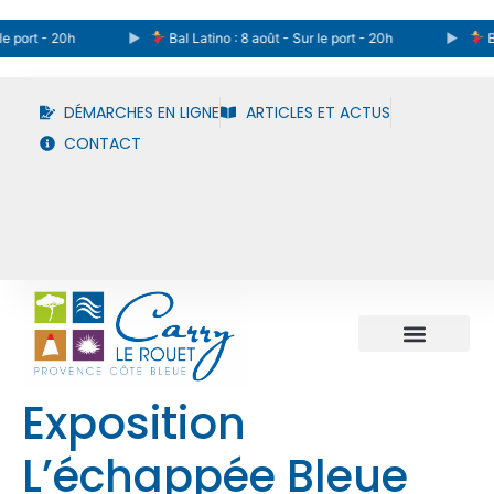
e port - 20h
Bal Latino : 8 août - Sur le port - 20h
Ba
DÉMARCHES EN LIGNE
ARTICLES ET ACTUS
CONTACT
Exposition
L’échappée Bleue