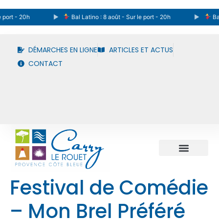
 port - 20h
Bal Latino : 8 août - Sur le port - 20h
Bal 
DÉMARCHES EN LIGNE
ARTICLES ET ACTUS
CONTACT
Festival de Comédie
– Mon Brel Préféré