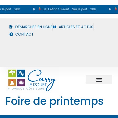
 le port - 20h
Bal Latino : 8 août - Sur le port - 20h
B
DÉMARCHES EN LIGNE
ARTICLES ET ACTUS
CONTACT
Foire de printemps