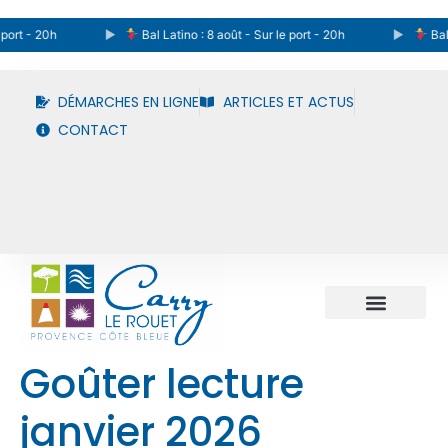
port - 20h
Bal Latino : 8 août - Sur le port - 20h
Bal L
DÉMARCHES EN LIGNE
ARTICLES ET ACTUS
CONTACT
Goûter lecture
janvier 2026