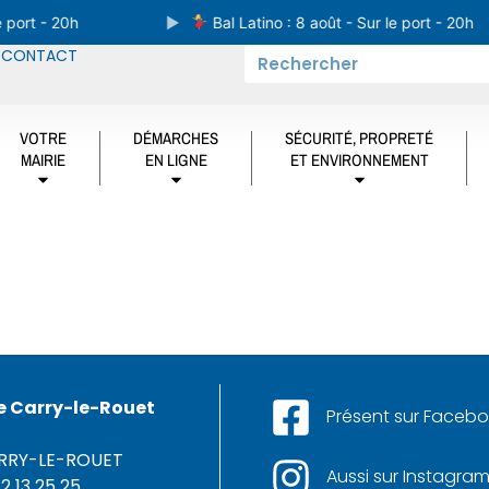
 port - 20h
Bal Latino : 8 août - Sur le port - 20h
CONTACT
VOTRE
DÉMARCHES
SÉCURITÉ, PROPRETÉ
MAIRIE
EN LIGNE
ET ENVIRONNEMENT
e Carry-le-Rouet
Présent sur Faceb
ARRY-LE-ROUET
Aussi sur Instagram
42 13 25 25