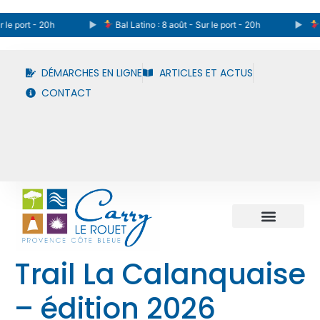
 le port - 20h
Bal Latino : 8 août - Sur le port - 20h
B
DÉMARCHES EN LIGNE
ARTICLES ET ACTUS
CONTACT
Trail La Calanquaise
– édition 2026