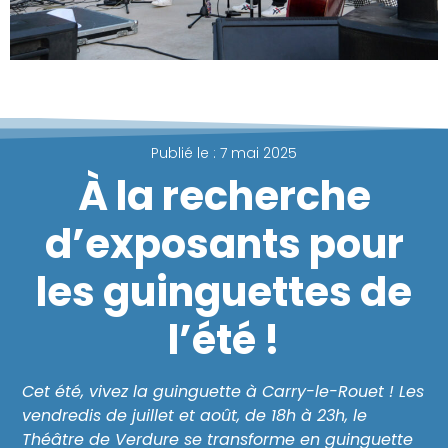
Publié le :
7 mai 2025
À la recherche
d’exposants pour
les guinguettes de
l’été !
Cet été, vivez la guinguette à Carry-le-Rouet ! Les
vendredis de juillet et août, de 18h à 23h, le
Théâtre de Verdure se transforme en guinguette