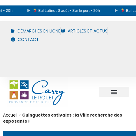
 20h
Bal Latino : 8 août - Sur le port - 20h
Bal Latino 
DÉMARCHES EN LIGNE
ARTICLES ET ACTUS
CONTACT
Accueil
>
Guinguettes estivales : la Ville recherche des
exposants !