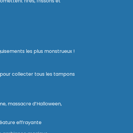
mettent rires, frissons et
guisements les plus monstrueux !
le pour collecter tous les tampons
ôme, massacre d’Halloween,
réature effrayante