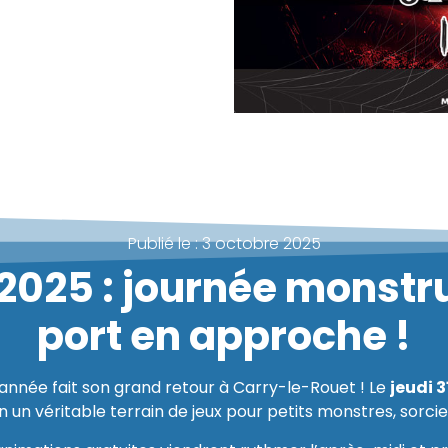
Publié le :
3 octobre 2025
2025 : journée monstru
port en approche !
l’année fait son grand retour à Carry-le-Rouet ! Le
jeudi 
n un véritable terrain de jeux pour petits monstres, sorci