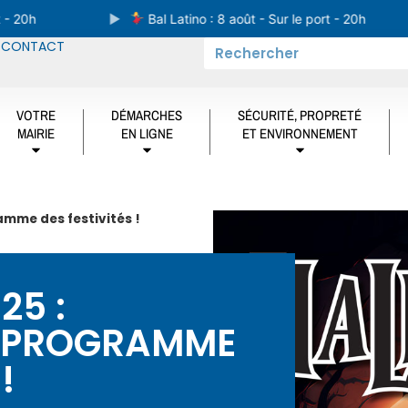
0h
Bal Latino : 8 août - Sur le port - 20h
CONTACT
VOTRE
DÉMARCHES
SÉCURITÉ, PROPRETÉ
MAIRIE
EN LIGNE
ET ENVIRONNEMENT
amme des festivités !
25 :
E PROGRAMME
!