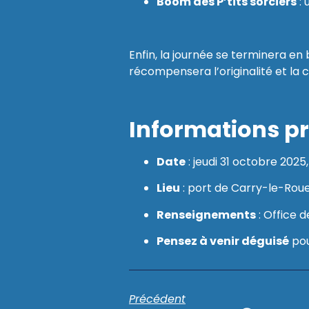
Boom des P’tits sorciers
: 
Enfin, la journée se terminera en
récompensera l’originalité et la c
Informations p
Date
: jeudi 31 octobre 2025
Lieu
: port de Carry-le-Rou
Renseignements
: Office 
Pensez à venir déguisé
pou
Précédent