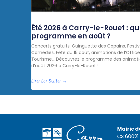
Été 2026 à Carry-le-Rouet : qu
programme en août ?
Concerts gratuits, Guinguette des Copains, Festiv
Comédies, Fête du 15 août, animations de l’Offic
Tourisme… Découvrez le programme des animati
d’août 2026 à Carry-le-Rouet !
Lire La Suite →
Mairie d
CS 60021