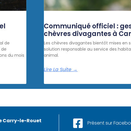
el
Communiqué officiel : ges
chèvres divagantes à Ca
al de
Les chèvres divagantes bientôt mises en s
e de
solution responsable au service des habita
ons du mois
animal.
Lire La Suite →
e Carry-le-Rouet
Présent sur Faceb