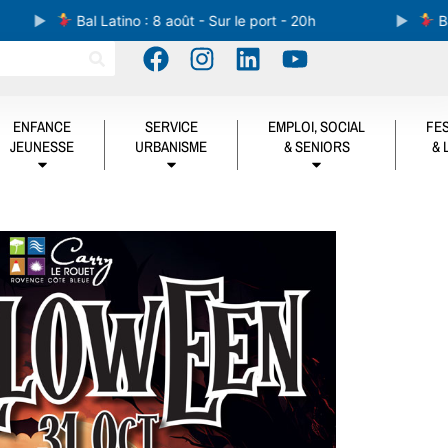
Bal Latino : 8 août - Sur le port - 20h
Bal Lat
ENFANCE
SERVICE
EMPLOI, SOCIAL
FES
JEUNESSE
URBANISME
& SENIORS
& 