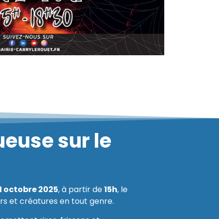
euse sur le
31 octobre 2025
, à partir de
15h
, le
ers et créatures en tout genre.