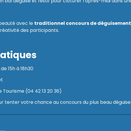
un bal déguisé et festif pour clôturer l’après-midi dans
 beauté avec le
traditionnel concours de déguisement
réativité des participants.
ratiques
, de 15h à 18h30
et
de Tourisme (04 42 13 20 36)
r tenter votre chance au concours du plus beau déguise