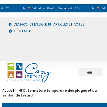
- 20h
Bal Latino : 8 août - Sur le port - 20h
Bal Latino
DÉMARCHES EN LIGNE
ARTICLES ET ACTUS
CONTACT
Accueil
>
INFO : fermeture temporaire des plages et du
sentier du Lézard