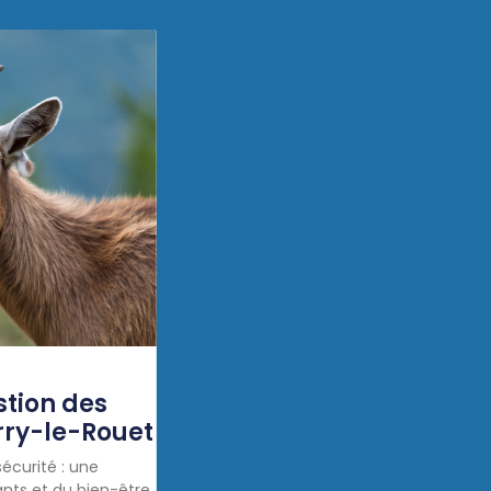
stion des
rry-le-Rouet
écurité : une
ants et du bien-être