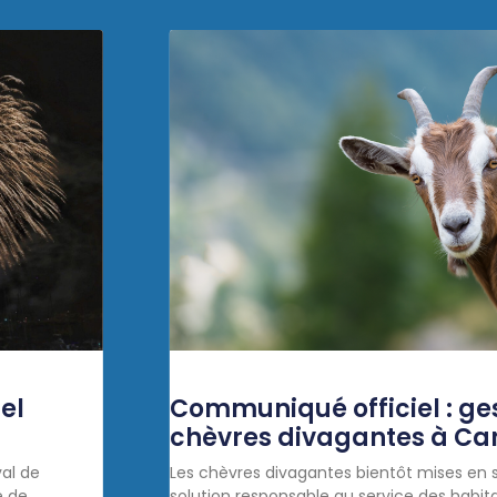
el
Communiqué officiel : ge
chèvres divagantes à Ca
val de
Les chèvres divagantes bientôt mises en s
e de
solution responsable au service des habit