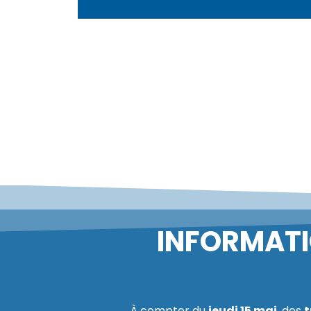
INFORMATIO
À compter du
jeudi 15 mai
, des