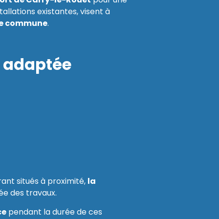
allations existantes, visent à
otre commune
.
n adaptée
rant situés à proximité,
la
ée des travaux.
ce
pendant la durée de ces