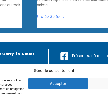
ons du mois
animal.
Lire La Suite →
e Carry-le-Rouet
Présent sur Faceb
ARRY-LE-ROUET
Aussi sur Instagram
Gérer le consentement
42 13 25 25
s que les cookies
Et sur LinkedIn
 CONTACTER
Accepter
ntir à ces
ment de navigation
 consentement peut
mmunication
MARCHÉS PUBLICS
MENTIONS