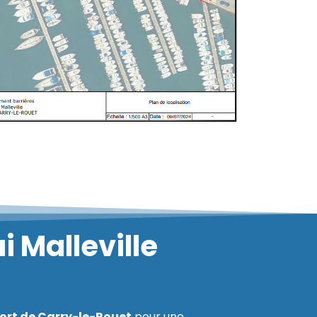
 Malleville
ort de Carry-le-Rouet
pour une