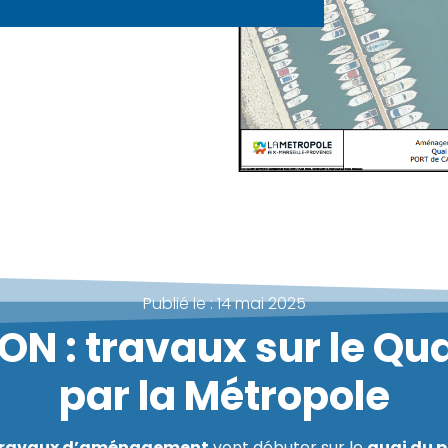
Publié le :
14 mai 2025
N : travaux sur le Quai
par la Métropole
travaux d’aménagement
vont débuter sur le
quai du p