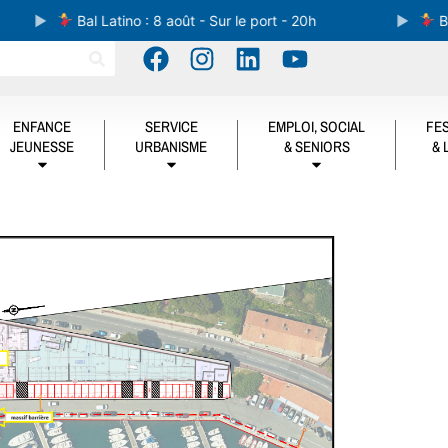
Bal Latino : 8 août - Sur le port - 20h
Bal Lat
ENFANCE
SERVICE
EMPLOI, SOCIAL
FES
JEUNESSE
URBANISME
& SENIORS
& 