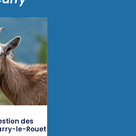
estion des
arry-le-Rouet