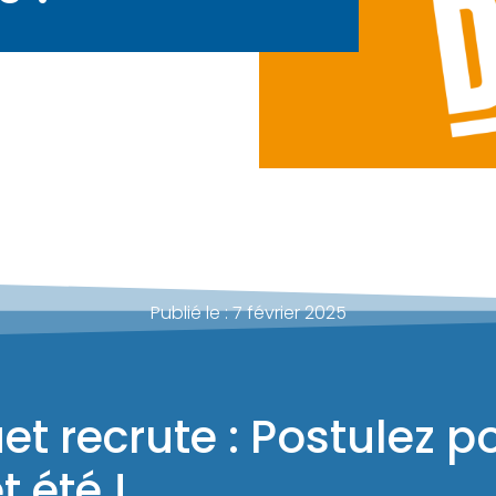
Publié le :
7 février 2025
t recrute : Postulez p
t été !