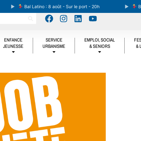
Bal Latino : 8 août - Sur le port - 20h
Bal L
ENFANCE
SERVICE
EMPLOI, SOCIAL
FES
JEUNESSE
URBANISME
& SENIORS
& 