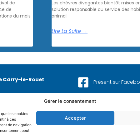
ival de
Les chèvres divagantes bientôt mises en
ice de
solution responsable au service des hab
tions du mois
animal.
Lire La Suite →
e Carry-le-Rouet
Présent sur Faceb
ARRY-LE-ROUET
Aussi sur Instagram
Gérer le consentement
42 13 25 25
s que les cookies
Et sur LinkedIn
 CONTACTER
Accepter
ntir à ces
ment de navigation
 consentement peut