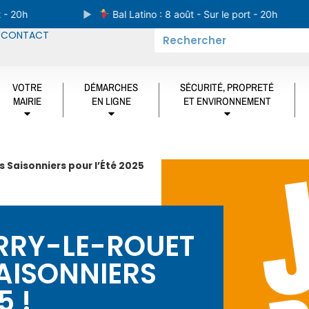
20h
Bal Latino : 8 août - Sur le port - 20h
CONTACT
VOTRE
DÉMARCHES
SÉCURITÉ, PROPRETÉ
MAIRIE
EN LIGNE
ET ENVIRONNEMENT
s Saisonniers pour l’Été 2025
ARRY-LE-ROUET
AISONNIERS
5 !