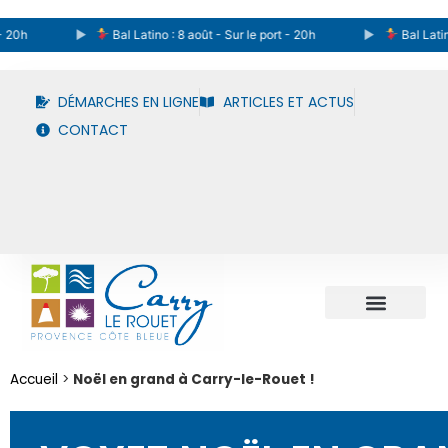
Bal Latino : 8 août - Sur le port - 20h
Bal Latino : 8 
DÉMARCHES EN LIGNE
ARTICLES ET ACTUS
CONTACT
Accueil
>
Noël en grand à Carry-le-Rouet !