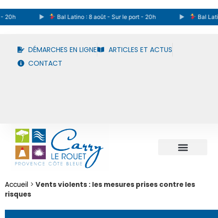
0h
Bal Latino : 8 août - Sur le port - 20h
Bal Latino : 
DÉMARCHES EN LIGNE
ARTICLES ET ACTUS
CONTACT
Accueil
>
Vents violents : les mesures prises contre les
risques