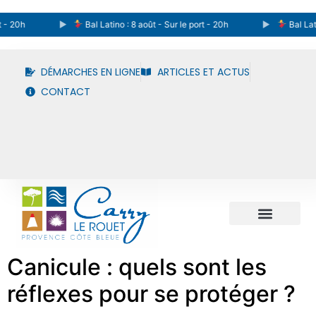
Bal Latino : 8 août - Sur le port - 20h
Bal Latino : 8 a
DÉMARCHES EN LIGNE
ARTICLES ET ACTUS
CONTACT
Canicule : quels sont les
réflexes pour se protéger ?